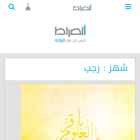
شهر : رجب