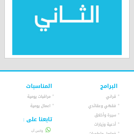
البرامج
المناسبات
قراني
مراقبات يومية
فقهي وعقائدي
اعمال يومية
سيرة وأخلاق
تابعنا على :
أدعية وزيارات
واتس آب
فواصل ولطميات