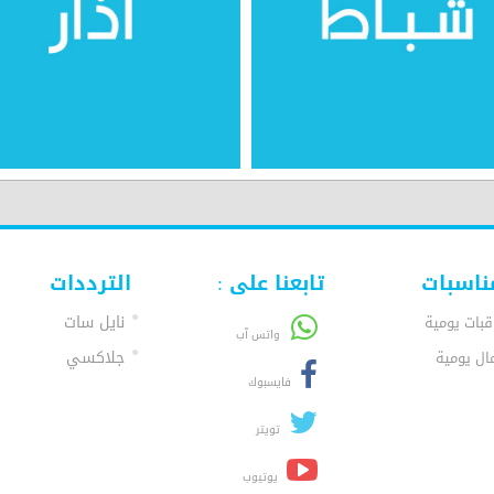
ناسبات
تابعنا على :
الترددات
نايل سات
قبات يومية
واتس آب
جلاكسي
ال يومية
فايسبوك
تويتر
يوتيوب