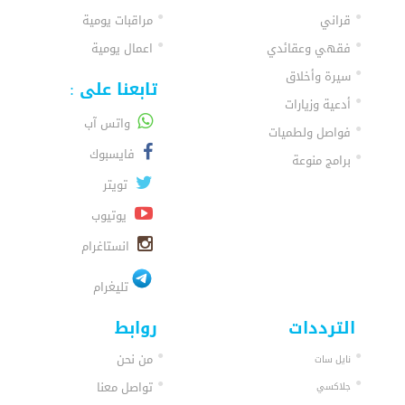
قراني
مراقبات يومية
فقهي وعقائدي
اعمال يومية
سيرة وأخلاق
تابعنا على :
أدعية وزيارات
واتس آب
فواصل ولطميات
فايسبوك
برامج منوعة
تويتر
يوتيوب
انستاغرام
تليغرام
الترددات
روابط
من نحن
نايل سات
تواصل معنا
جلاكسي