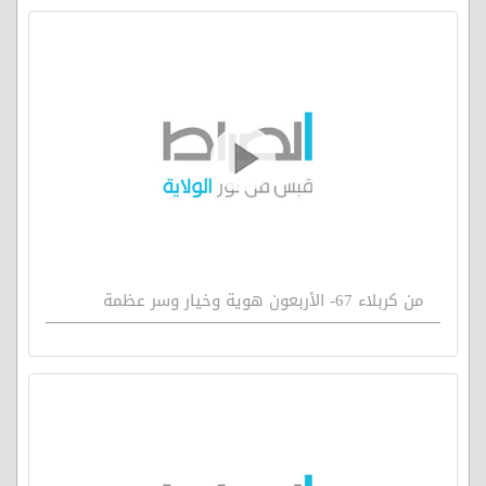
من كربلاء 67- الأربعون هوية وخيار وسر عظمة