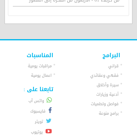
من كربلاء 61 - الأربعون من الفكرة إلى الشعور
البرامج
المناسبات
قراني
مراقبات يومية
فقهي وعقائدي
اعمال يومية
سيرة وأخلاق
تابعنا على :
أدعية وزيارات
واتس آب
فواصل ولطميات
فايسبوك
برامج منوعة
تويتر
يوتيوب