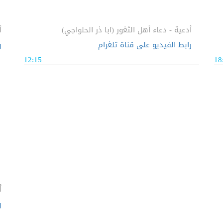
أدعية - دعاء أهل الثغور (ابا ذر الحلواجي)
أ
رابط الفيديو على قناة تلغرام
ر
12:15
18
أ
ر