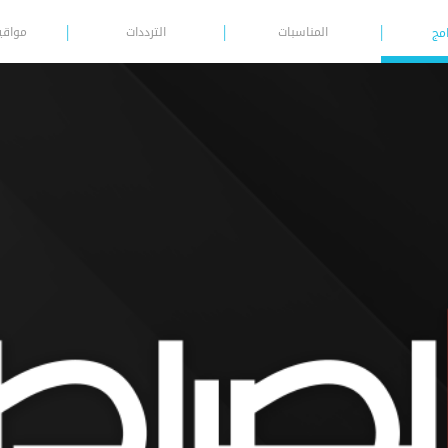
المناسبات
الترددات
مواقي
امج