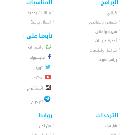
البرامج
المناسبات
قراني
مراقبات يومية
فقهي وعقائدي
اعمال يومية
سيرة وأخلاق
تابعنا على :
أدعية وزيارات
واتس آب
فواصل ولطميات
فايسبوك
برامج منوعة
تويتر
يوتيوب
انستاغرام
تليغرام
الترددات
روابط
من نحن
نايل سات
جلاكسي