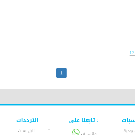
17
1
سبات
تابعنا على :
الترددات
نايل سات
 يومية
واتس آب