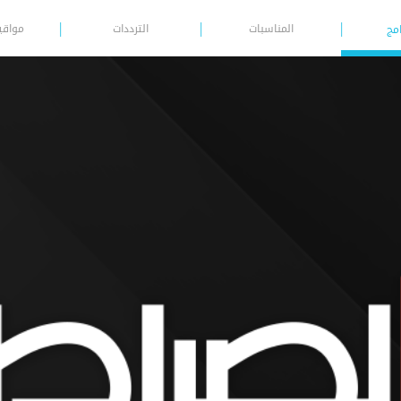
المناسبات
الترددات
مواقي
امج