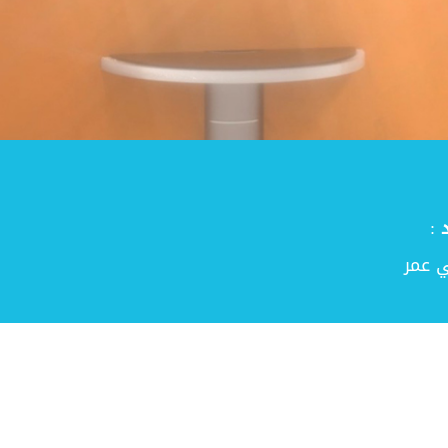
 :
 عمر