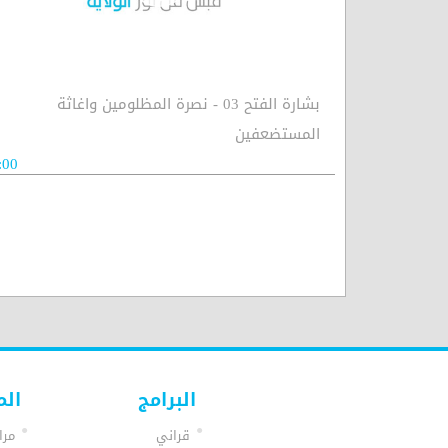
بشارة الفتح 03 - نصرة المظلومين واغاثة
المستضعفين
:00
البرامج
الم
قراني
مرا