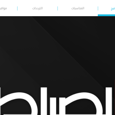
المناسبات
الترددات
مواقي
امج