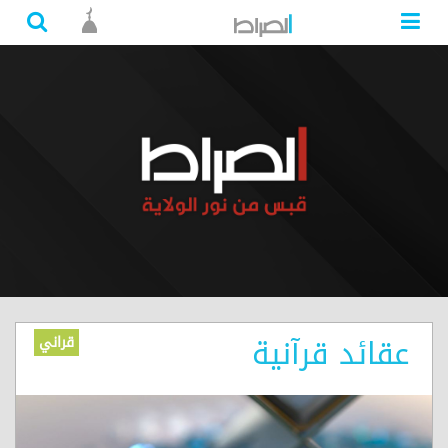
عقائد قرآنية
قراني