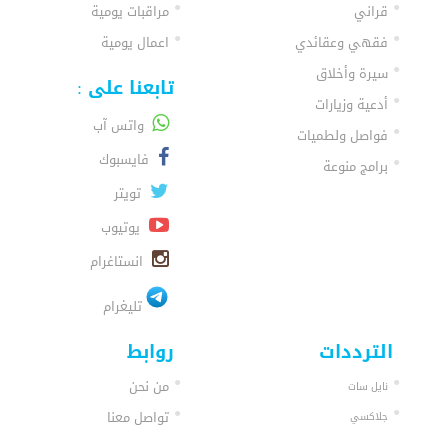
قراني
مراقبات يومية
فقهي وعقائدي
اعمال يومية
سيرة وأخلاق
تابعنا على :
أدعية وزيارات
واتس آب
فواصل ولطميات
فايسبوك
برامج منوعة
تويتر
يوتيوب
انستاغرام
تليغرام
الترددات
روابط
من نحن
نايل سات
تواصل معنا
جلاكسي