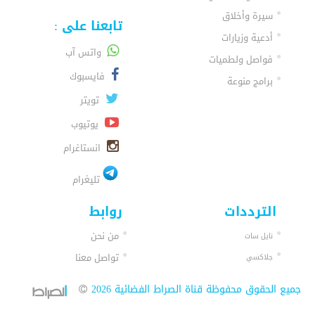
سيرة وأخلاق
تابعنا على :
أدعية وزيارات
واتس آب
فواصل ولطميات
فايسبوك
برامج منوعة
تويتر
يوتيوب
انستاغرام
تليغرام
الترددات
روابط
من نحن
نايل سات
تواصل معنا
جلاكسي
جميع الحقوق محفوظة قناة الصراط الفضائية 2026