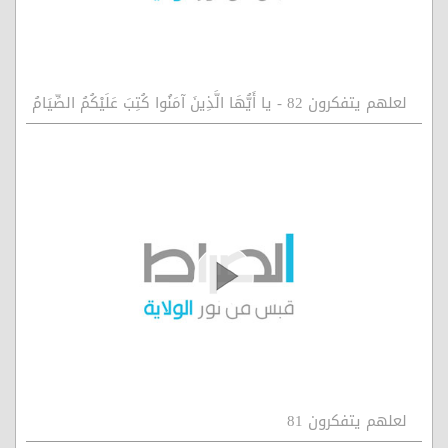
لعلهم يتفكرون 82 - يا أَيُّهَا الَّذِينَ آمَنُوا كُتِبَ عَلَيْكُمُ الصِّيَامُ
لعلهم يتفكرون 81