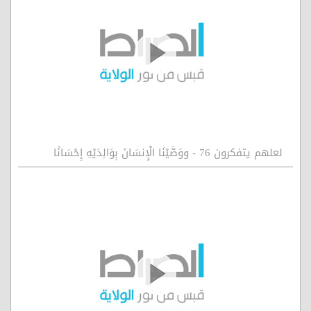
لعلهم يتفكرون 76 - ووَصَّيْنَا الْإِنسَانَ بِوَالِدَيْهِ إِحْسَانًا