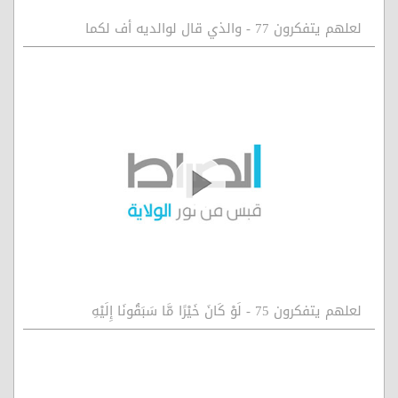
لعلهم يتفكرون 77 - والذي قال لوالديه أف لكما
لعلهم يتفكرون 75 - لَوْ كَانَ خَيْرًا مَّا سَبَقُونَا إِلَيْهِ