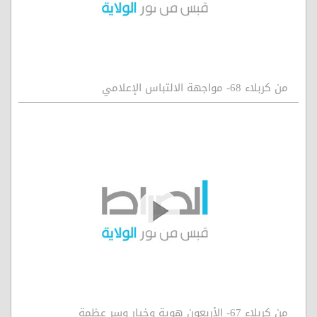
من كربلاء 68- مواجهة الالتباس الإعلامي
من كربلاء 67- الأربعون هوية وخيار وسر عظمة