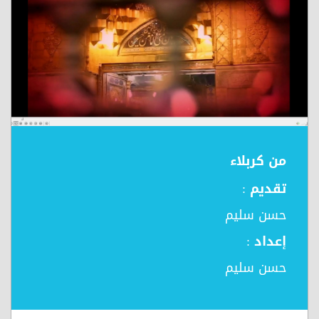
من كربلاء
تقديم :
حسن سليم
إعداد :
حسن سليم