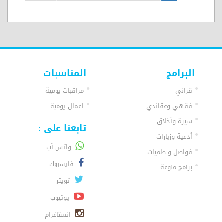
البرامج
المناسبات
قراني
مراقبات يومية
فقهي وعقائدي
اعمال يومية
سيرة وأخلاق
تابعنا على :
أدعية وزيارات
واتس آب
فواصل ولطميات
فايسبوك
برامج منوعة
تويتر
يوتيوب
انستاغرام